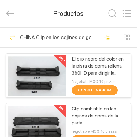
2026
Shanghai
Puyi
Productos
Industrial
Co.,
Ltd..
All
Rights
HOGAR
164
Reserved.
CHINA Clip en los cojines de goma de la pista
Pistas del caucho
PRODUCTOS
del excavador
HOT
El clip negro del color en
la pista de goma rellena
SOBRE
380HD para dirigir la
NOSOTROS
maquinaria
Negotiate MOQ:10 piezas
CONSULTA AHORA
72
VIAJE
Pistas de goma
HOT
Clip cambiable en los
DE
cojines de goma de la
LA
agrícolas
pista
FÁBRICA
negotiable MOQ:10 piezas