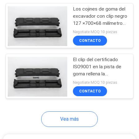
Los cojines de goma del
39
excavador con clip negro
Pista de caucho de
127 ×700×68 milímetro
protegen la correa
Negotiate MOQ:10 piezas
motonieve
eslabonada
CONTACTO
El clip del certificado
ISO9001 en la pista de
goma rellena la
50
maquinaria del excavador
Negotiate MOQ:10 piezas
pistas del caucho
450HB/500HD
CONTACTO
del robot
Vea más