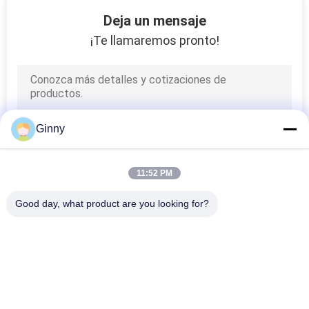
86
Deja un mensaje
Tren de aterrizaje de
¡Te llamaremos pronto!
goma de la pista
Ginny
19
11:52 PM
sistema de pista de
Good day, what product are you looking for?
goma
Categorías Populares
Todos
Pistas Del Caucho 
Pistas De Goma 
Del Excavador
Agrícolas
67