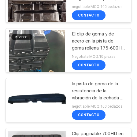
el excavador 450HD
negotiable MOQ:100 pedazos
NEWS
CONTACTO
53
MAPA
Cojines de goma del
El clip de goma y de
DEL
acero en la pista de
excavador
SITIO
goma rellena 175-600HD
para la maquinaria del
Negotiate MOQ:10 piezas
excavador
CONTACTO
PRIVACY
POLICY
la pista de goma de la
26
resistencia de la
Perno en los cojines
vibración de la echada de
210m m rellena 900m m
negotiable MOQ:100 pedazos
de goma de la pista
CONTACTO
Clip paginable 700HD en