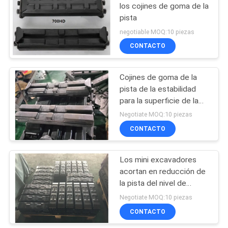
los cojines de goma de la
pista
19
negotiable MOQ:10 piezas
Clip en los cojines
CONTACTO
de goma de la pista
Cojines de goma de la
pista de la estabilidad
para la superficie de la
carretera de la
Negotiate MOQ:10 piezas
protección de los
CONTACTO
39
excavadores 154-
450HW
Pistas del caucho
Los mini excavadores
acortan en reducción de
de la pavimentadora
la pista del nivel de
ruidos de goma
Negotiate MOQ:10 piezas
450HD/380HD de los
CONTACTO
cojines