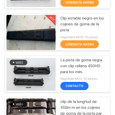
CONSULTA AHORA
CONTROL
HOT
Clip estable negro en los
DE
46
cojines de goma de la
CALIDAD
pista
Pistas del caucho
negotiable MOQ:10 piezas
del cargador de la
ÉNTRENOS
CONSULTA AHORA
pista
EN
La pista de goma negra
CONTACTO
con clip rellena 450HD
CON
para los mini
47
excavadores/descargador
Negotiate MOQ:10 piezas
Pistas del caucho
CONTACTO
PIDA
UNA
del descargador
clip de la longitud de
CITA
450m m en los cojines
de goma de la pista para